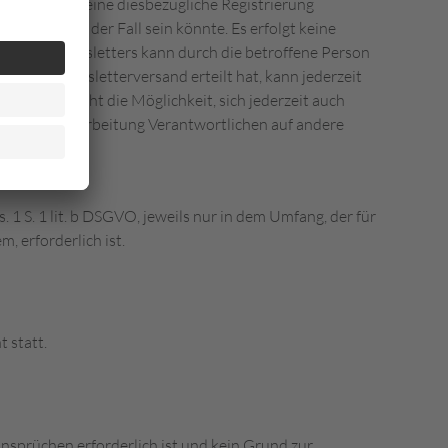
enstes oder eine diesbezügliche Registrierung
ebenheiten der Fall sein könnte. Es erfolgt keine
seres Newsletters kann durch die betroffene Person
für den Newsletterversand erteilt hat, kann jederzeit
erner besteht die Möglichkeit, sich jederzeit auch
 für die Verarbeitung Verantwortlichen auf andere
 S. 1 lit. b DSGVO, jeweils nur in dem Umfang, der für
, erforderlich ist.
 statt.
nsprüchen erforderlich ist und kein Grund zur