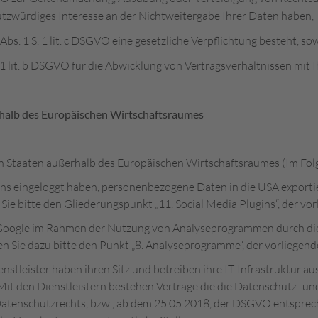
tzwürdiges Interesse an der Nichtweitergabe Ihrer Daten haben,
 Abs. 1 S. 1 lit. c DSGVO eine gesetzliche Verpflichtung besteht, so
. 1 lit. b DSGVO für die Abwicklung von Vertragsverhältnissen mit I
rhalb des Europäischen Wirtschaftsraumes
in Staaten außerhalb des Europäischen Wirtschaftsraumes (Im Fo
-Ins eingeloggt haben, personenbezogene Daten in die USA export
Sie bitte den Gliederungspunkt „11. Social Media Plugins“, der v
ogle im Rahmen der Nutzung von Analyseprogrammen durch die ver
sen Sie dazu bitte den Punkt „8. Analyseprogramme“, der vorliege
nstleister haben ihren Sitz und betreiben ihre IT-Infrastruktur aus
it den Dienstleistern bestehen Verträge die die Datenschutz- u
atenschutzrechts, bzw., ab dem 25.05.2018, der DSGVO entsprech