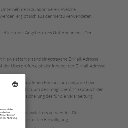
es Unternehmens zu abonnieren. Welche
werden, ergibt sich aus der hierzu verwendeten
sletters über Angebote des Unternehmens. Der
 den Newsletterversand eingetragene E-Mail-Adresse
t der Überprüfung, ob der Inhaber der E-Mail-Adresse
es von der betroffenen Person zum Zeitpunkt der
st erforderlich, um den(möglichen) Missbrauch der
echtlichen Absicherung des für die Verarbeitung
nd unseres Newsletters verwendet. Die
r freiwillig erteilten Einwilligung.