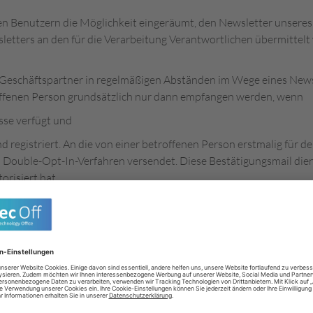
en Benutzern die Möglichkeit eingeräumt, den Newsletter unser
tters an den für die Verarbeitung Verantwortlichen übermittelt 
 Geschäftspartner in regelmäßigen Abständen im Wege eines New
ffenen Person grundsätzlich nur dann empfangen werden, wenn
esse verfügt und
nd registriert. An die von einer betroffenen Person erstmalig für
m Double-Opt-In-Verfahren versendet. Diese Bestätigungsmail dien
risiert hat.
 die vom Internet-Service-Provider (ISP) vergebene IP-Adresse d
um und die Uhrzeit der Anmeldung. Die Erhebung dieser Daten i
eren Zeitpunkt nachvollziehen zu können und dient deshalb der r
enen personenbezogenen Daten werden ausschließlich zum Versa
s erfolgt nach Art. 6 Abs. 1 S. 1 lit. a DSGVO auf Grundlage Ihre