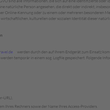
VO sind alle Informationen, die sich auf eine identifizierte oder 
d eine natürliche Person angesehen, die direkt oder indirekt, insb
ner Online-Kennung oder zu einem oder mehreren besonderen Merk
wirtschaftlichen, kulturellen oder sozialen Identität dieser natürl
en
avel.de
werden durch den auf Ihrem Endgerät zum Einsatz ko
werden temporär in einem sog. Logfile gespeichert. Folgende Inf
er-URL),
em Ihres Rechners sowie der Name Ihres Access-Providers.