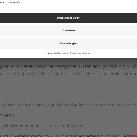
informiert werden, sofern dies für den Betrieb des Newsletter-Di
 Newsletterangebotes oder bei der Veränderung der technischen Geg
rhobenen personenbezogenen Daten an Dritte. Das Abonnement un
eicherung personenbezogener Daten, die die betroffene Person uns 
ligung findet sich in jedem Newsletter ein entsprechender Link. F
 Verantwortlichen vom Newsletterversand abzumelden oder dies dem
der erhobenen personenbezogenen Daten erfolgt nach Art 6. Abs. 1
ns, als verantwortlicher Stelle, und dem Besucher, als Betroffenem
zu anderen als den im Folgenden aufgeführten Zwecken findet nicht
r, wenn:
drückliche Einwilligung dazu erteilt haben,
DSGVO zur Geltendmachung, Ausübung oder Verteidigung von Rechtsa