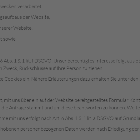
wecken verarbeitet:
gsaufbaus der Website,
nserer Website,
ät sowie
6 Abs. 1 S. 1 lit. f DSGVO. Unser berechtigtes Interesse folgt au
 Zweck, Rückschlüsse auf Ihre Person zu ziehen.
 Cookies ein. Nähere Erläuterungen dazu erhalten Sie unter den Z
it, mit uns über ein auf der Website bereitgestelltes Formular Ko
m die Anfrage stammt und um diese beantworten zu können. Weiter
t uns erfolgt nach Art. 6 Abs. 1 S. 1 lit. a DSGVO auf Grundlage 
erhobenen personenbezogenen Daten werden nach Erledigung der v