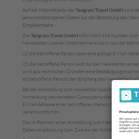
Auf der Internetseite der
Tangram Travel GmbH
wird d
personenbezogenen Daten bei der Bestellung des Newsle
Eingabemaske.
Die
Tangram Travel GmbH
informiert ihre Kunden und
Newsletter unseres Unternehmens kann von der betro
(1) die betroffene Person über eine gültige E-Mail-Adr
(2) die betroffene Person sich für den Newsletterversa
wird aus rechtlichen Gründen eine Bestätigungsmail i
als betroffene Person den Empfang des Newsletters auto
Bei der Anmeldung zum Newsletter speichern wir ferner
Anmeldung verwendeten Computersystems sowie das Dat
E-Mail-Adresse einer betroffenen Person zu einem spät
Verantwortlichen.
Die im Rahmen einer Anmeldung zum Newsletter erhob
Datenverarbeitung zum Zwecke der Kontaktaufnahme mit un