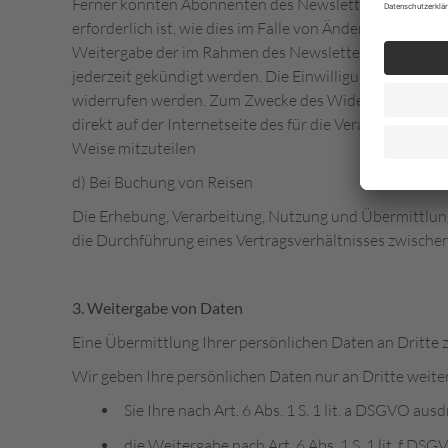
Ferner könnten Abonnenten des Newsletters per E-Mail 
erforderlich ist, wie dies im Falle von Änderungen des
Weitergabe der im Rahmen des Newsletter-Dienstes e
jederzeit gekündigt werden. Die Einwilligung in die Sp
widerrufen werden. Zum Zwecke des Widerrufs der Einwil
direkt auf der Internetseite des für die Verarbeitung
Weise mitzuteilen
d) Bei Buchung von Reisen
Die Erhebung, Verarbeitung, Nutzung und Übermittlung 
die Durchführung eines Vertragsverhältnisses zwischen u
3. Weitergabe von Daten
Eine Übermittlung Ihrer persönlichen Daten an Dritte 
Wir geben Ihre persönlichen Daten nur an Dritte weite
Sie Ihre nach Art. 6 Abs. 1 S. 1 lit. a DSGVO aus
die Weitergabe nach Art. 6 Abs. 1 S. 1 lit. f 