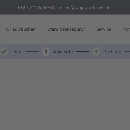
+49 7741 9660990
reisen@tangram-travel.de
Urlaub buchen
Warum Reisebüro?
Service
Kon
Hotel
Angebote
Buchung
3
4