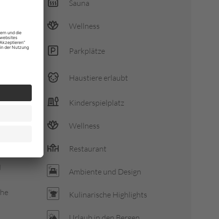
Sauna
dungen
Wellness
Parkplätze
Haustiere erlaubt
asures
Kinderspielplatz
Wellness
Restaurant
N
Ambiente und Design
ähe
Kulinarische Highlights
Urlaub in den Bergen