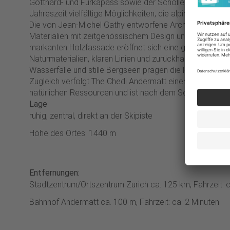
Gotthard- und Furkapass sowie der Schöllenenschlucht 
Jahreszeit vielfältige Möglichkeiten, die alpine Landscha
Die von Jean-Michel Gathy entworfene Architektur verein
Materialien mit zeitgenössischem Design und subtilen asi
markanten Holzfassade eröffnet sich eine grosszügige
Naturmaterialien, klaren Linien und zurückhaltendem Luxu
Wasserfälle und stille Bergseen prägen die Region rund
Zugleich verfolgt The Chedi Andermatt einen verantwor
natürlichen Ressourcen und ist nach dem Schweizer Miner
Lage
ruhig, zentral, direkt an der Skipiste
Höhe des Ortes: 1440 m
Entfernungen:
Stadtzentrum/Ortszentrum Zurich ca. 125 km, Fahrzeit: 
Bahnhof Andermatt ca. 100 m, Fahrzeit: ca. 2 Minuten