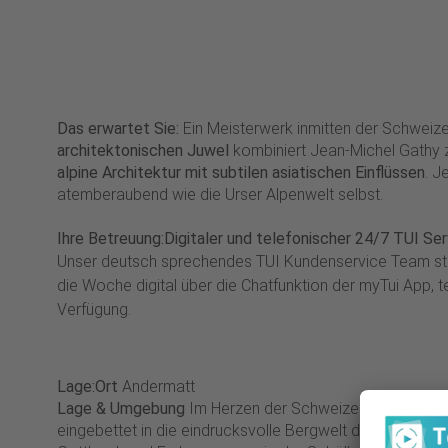
Das erwartet Sie:
Ein Meisterwerk inmitten der Schweize
architektonischen Juwel
kombiniert Jean-Michel Gathy 
alpine Architektur mit subtilen asiatischen Einflüssen
. J
atemberaubend wie die Urser Alpenwelt selbst.
Ihre Betreuung:
Digitaler und telefonischer 24/7 TUI Ser
Unser deutsch sprechendes TUI Kundenservice Team ste
die Woche digital über die Chatfunktion der myTui App, 
Verfügung.
Lage:
Ort
Andermatt
Lage & Umgebung
Im Herzen der Schweizer Alpen liegt
eingebettet in die eindrucksvolle Bergwelt des Ursernta