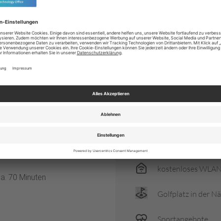
bietet Andermatt zu jeder
ft zu entdecken.
Schönheitsanwen
t authentische alpine
atischen Einflüssen. Hinter der
Skilift am Hotel
 Welt aus warmen
s. Majestätische Gipfel,
Deluxe
 um Andermatt und den Gotthard.
tungsvollen Umgang mit
energy_saving_me
gie-Standard zertifiziert.
Familienfreundlich
Familienfreundlich
kostenloses WLA
ca. 70 Minuten
Golfplatz in der N
Sportangebote