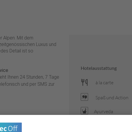
r Alpen. Mit dem
zeitgenössischen Luxus und
edes Detail ist so
Hotelausstattung
vice
ht Ihnen 24 Stunden, 7 Tage
à la carte
telefonisch und per SMS zur
Spaß und Action
Ayurveda
 The Chedi Andermatt
Babysitter Service
ls. Umgeben von Oberalp-,