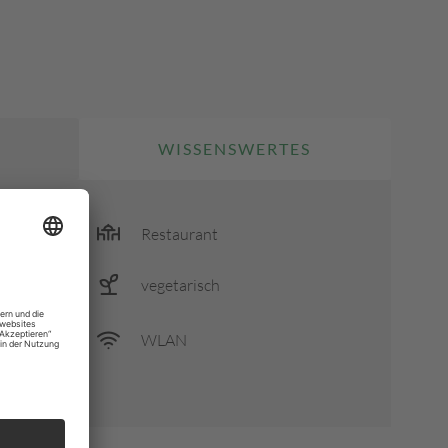
WISSENSWERTES
Restaurant
ht
vegetarisch
WLAN