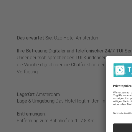
Das erwartet Sie:
Ozo Hotel Amsterdam
Ihre Betreuung:
Digitaler und telefonischer 24/7 TUI Ser
Unser deutsch sprechendes TUI Kundenservice Team ste
die Woche digital über die Chatfunktion der myTui App, 
Verfügung.
Lage:
Ort
Amsterdam
Lage & Umgebung
Das Hotel liegt mitten im Herzen Ams
Entfernungen:
Entfernung zum Bahnhof ca. 117.8 Km