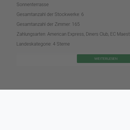
Sonnenterrasse
Gesamtanzahl der Stockwerke: 6
Gesamtanzahl der Zimmer: 165
Zahlungsarten: American Express, Diners Club, EC Maest
Landeskategorie: 4 Sterne
WEITERLESEN
Essen & Trinken:
Die gastronomischen Einrichtungen umfa
und eine Bar. Ein kontinentales Buffetfrühstück garantiert
Zum Abendessen stehen verschiedene Gerichte à la carte
vegetarische Gerichte und Kindermenüs werden auf Wuns
spezielle Verpflegungsangebote und Snacks erhältlich.
Essen & Trinken
Bar
Frühstück
Frühstücksbuffet