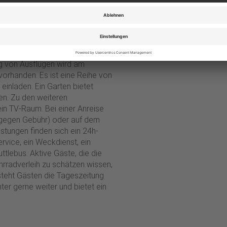
 und verfügt über einen Aufzug.
h) an der Rezeption im
en. Die Einrichtung umfasst eine
tomaten. Per WLAN erhalten die
ng von Ausflügen wird am
vorhanden. Es ist eine Reihe von
inladen. Ein Garten bietet
en. Zu den weiteren
in TV-Raum. Bei einer Anreise
(gegen Gebühr) oder auf dem
stungen finden sich ein 24h-
ervice, ein Weckdienst, ein
tlebus. Aktive Gäste, die die
radverleih zu schätzen wissen,
 steht Gästen die Tageszeitung
ter gerne weiter und bietet ein