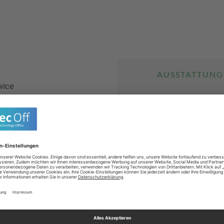
AUSSTATTUNG
vice
ht Ihnen 24 Stunden, 7 Tage
telefonisch und per SMS zur
Hotelausstattung
behindertengerec
Wäscheservice
terdams.
Parkplätze