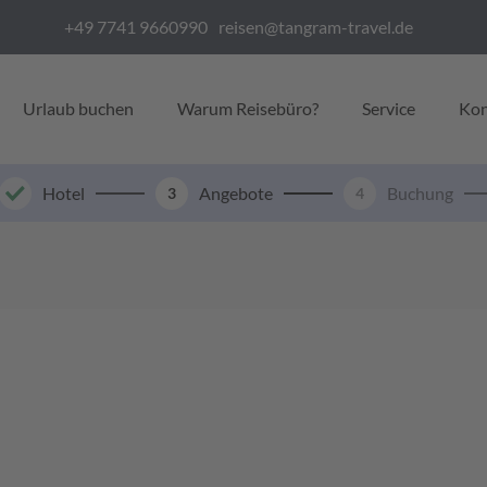
+49 7741 9660990
reisen@tangram-travel.de
Urlaub buchen
Warum Reisebüro?
Service
Kon
Hotel
Angebote
Buchung
3
4