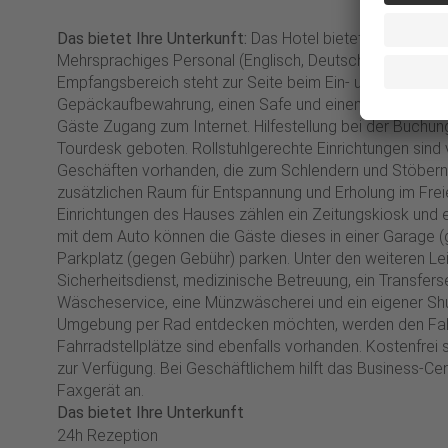
Das bietet Ihre Unterkunft:
Das Hotel bietet 165 Zimmer
Mehrsprachiges Personal (Englisch, Deutsch, Französisc
Empfangsbereich steht zur Seite beim Ein- und Auscheck
Gepäckaufbewahrung, einen Safe und einen Getränkeau
Gäste Zugang zum Internet. Hilfestellung bei der Buchu
Tourdesk geboten. Rollstuhlgerechte Einrichtungen sind 
Geschäften vorhanden, die zum Schlendern und Stöbern e
zusätzlichen Raum für Entspannung und Erholung im Frei
Einrichtungen des Hauses zählen ein Zeitungskiosk und e
mit dem Auto können die Gäste dieses in einer Garage 
Parkplatz (gegen Gebühr) parken. Unter den weiteren Lei
Sicherheitsdienst, medizinische Betreuung, ein Transfers
Wäscheservice, eine Münzwäscherei und ein eigener Shut
Umgebung per Rad entdecken möchten, werden den Fahr
Fahrradstellplätze sind ebenfalls vorhanden. Kostenfrei
zur Verfügung. Bei Geschäftlichem hilft das Business-Cen
Faxgerät an.
Das bietet Ihre Unterkunft
24h Rezeption